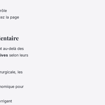
rôle
tez la page
dentaire
nt au-delà des
tives
selon leurs
urgicale, les
conomique pour
rrigent