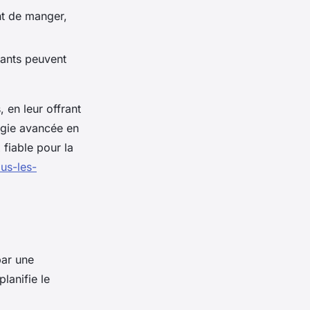
nt de manger,
lants peuvent
, en leur offrant
ogie avancée en
 fiable pour la
us-les-
par une
planifie le