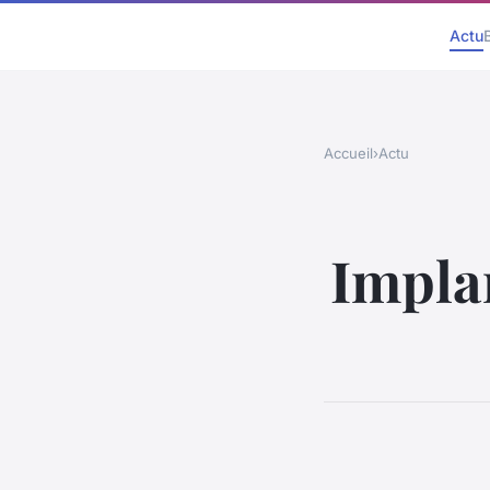
Actu
Accueil
›
Actu
Implan