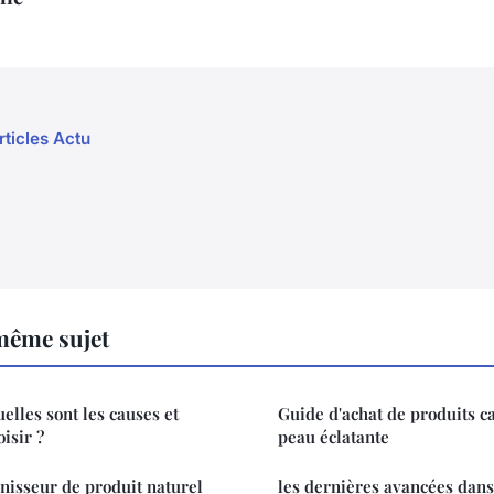
rticles Actu
même sujet
elles sont les causes et
Guide d'achat de produits c
isir ?
peau éclatante
rnisseur de produit naturel
les dernières avancées dans