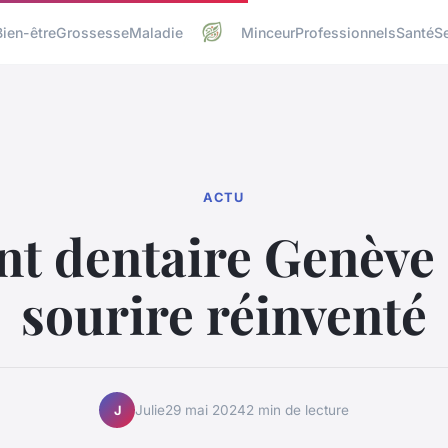
Bien-être
Grossesse
Maladie
Minceur
Professionnels
Santé
S
ACTU
t dentaire Genève 
sourire réinventé
Julie
29 mai 2024
2 min de lecture
J