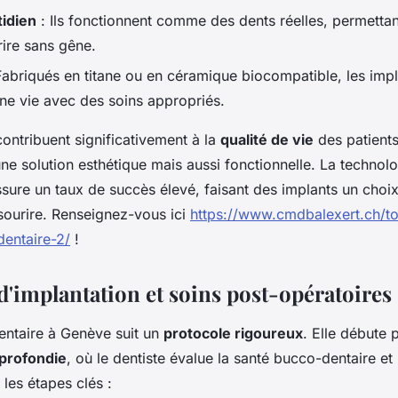
tidien
: Ils fonctionnent comme des dents réelles, permetta
rire sans gêne.
Fabriqués en titane ou en céramique biocompatible, les imp
une vie avec des soins appropriés.
ontribuent significativement à la
qualité de vie
des patients
ne solution esthétique mais aussi fonctionnelle. La technol
sure un taux de succès élevé, faisant des implants un choix
 sourire. Renseignez-vous ici
https://www.cmdbalexert.ch/to
dentaire-2/
!
d'implantation et soins post-opératoires
dentaire à Genève suit un
protocole rigoureux
. Elle débute 
pprofondie
, où le dentiste évalue la santé bucco-dentaire et 
 les étapes clés :