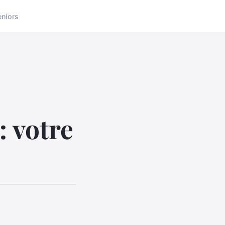
eniors
: votre