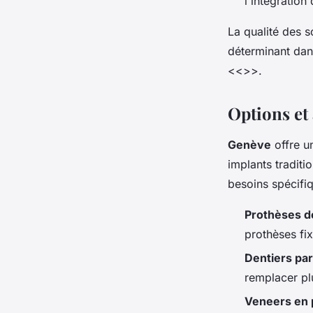
l'intégration 
La qualité des s
déterminant dan
<<
>>.
Options et 
Genève
offre 
implants traditi
besoins spécifiq
Prothèses de
prothèses fi
Dentiers par
remplacer pl
Veneers en 