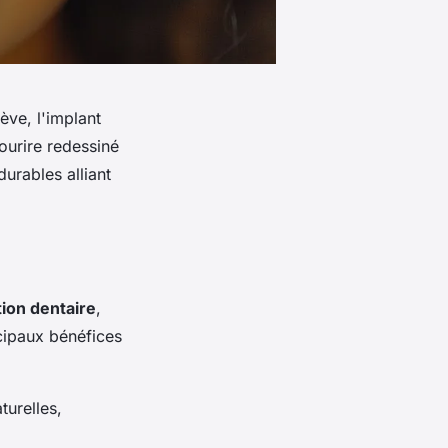
ève, l'implant
ourire redessiné
durables alliant
tion dentaire
,
ncipaux bénéfices
turelles,