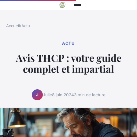
Accueil
›
Actu
ACTU
Avis THCP : votre guide
complet et impartial
Julie
8 juin 2024
3 min de lecture
J