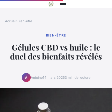
Accueil
›
Bien-être
BIEN-ÊTRE
Gélules CBD vs huile : le
duel des bienfaits révélés
Antoine
14 mars 2025
3 min de lecture
A